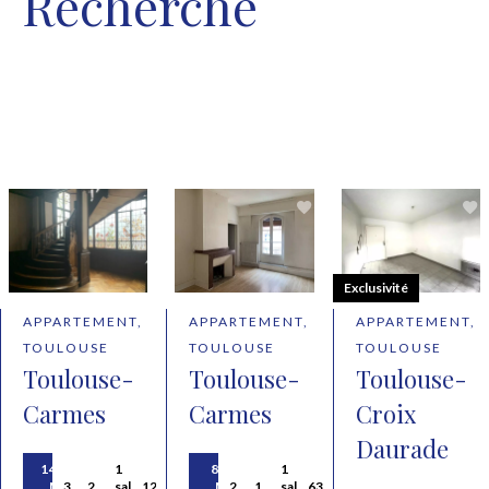
Recherche
Exclusivité
APPARTEMENT,
APPARTEMENT,
APPARTEMENT,
TOULOUSE
TOULOUSE
TOULOUSE
Toulouse-
Toulouse-
Toulouse-
Carmes
Carmes
Croix
Daurade
1 435 € /
1
895 € /
1
Mois
3
2
salle
125.42
Mois
2
1
salle
63.57