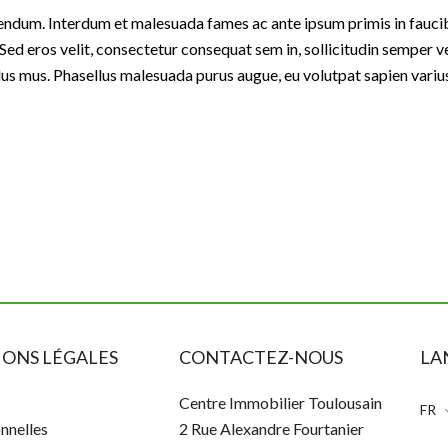
endum. Interdum et malesuada fames ac ante ipsum primis in faucib
Sed eros velit, consectetur consequat sem in, sollicitudin semper ve
lus mus. Phasellus malesuada purus augue, eu volutpat sapien varius
ONS LÉGALES
CONTACTEZ-NOUS
LA
Centre Immobilier Toulousain
FR
nnelles
2 Rue Alexandre Fourtanier