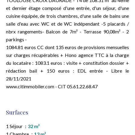
TOULOUSE CROIX DAURADE - T4 de 108.31 m² au 4ème
et dernier étage composé d'une entrée, d'un séjour, d'une
cuisine équipée, de trois chambres, d'une salle de bains une
salle d'eau avec WC et de WC indépendant -5 placards /
nbrx rangements- Balcon de 7m² - Terrasse 90,08m² - 2
parkings -
1084.81 euros CC dont 135 euros de provisions mensuelles
sur charges récupérables + Hono agence TTC à la charge
du locataire : 1083.1 euros : visite + constitution dossier +
rédaction bail + 150 euros : EDL entrée - Libre le
28/11/2021
www.citimmobiler.com - CIT 05.61.22.68.47
Surfaces
1 Séjour
32 m²
1 Chambre
13 m²