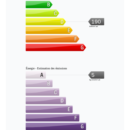
190
kWh/m².an
Énergie - Estimation des émissions
5
kg CO2/m².an