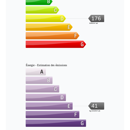
176
kWh/m².an
Énergie - Estimation des émissions
41
kg CO2/m².an