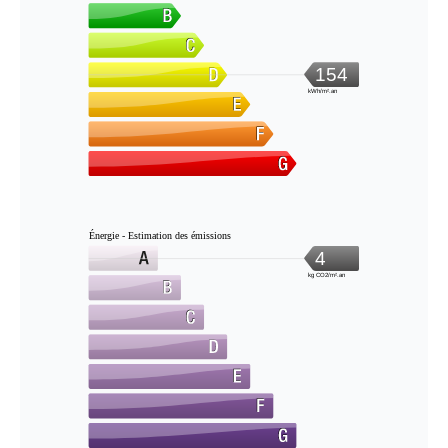
154
kWh/m².an
Énergie - Estimation des émissions
4
kg CO2/m².an