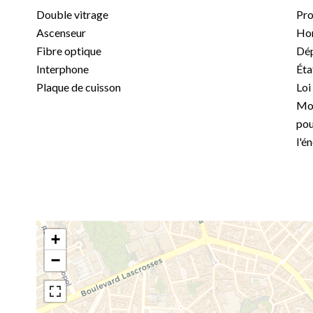
Double vitrage
Pro
Ascenseur
Hon
Fibre optique
Dép
Interphone
Éta
Plaque de cuisson
Loi
Mon
pou
l'é
+
−