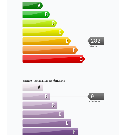
282
kWh/m².an
Énergie - Estimation des émissions
9
kg CO2/m².an