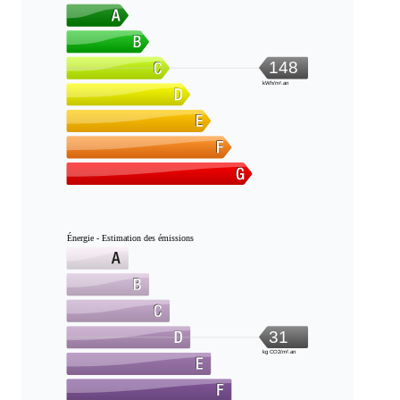
148
kWh/m².an
Énergie - Estimation des émissions
31
kg CO2/m².an