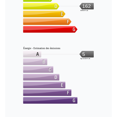
162
kWh/m².an
Énergie - Estimation des émissions
5
kg CO2/m².an