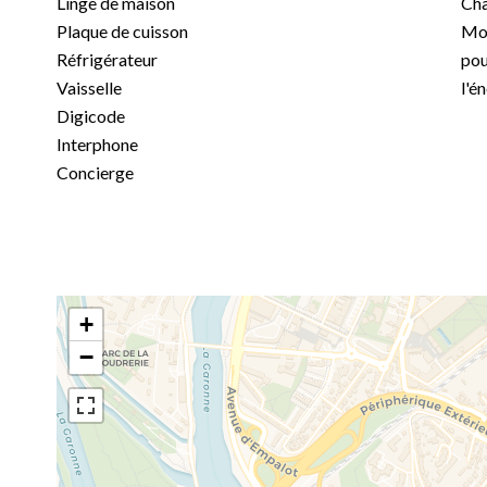
Linge de maison
Ch
Plaque de cuisson
Mon
Réfrigérateur
pou
Vaisselle
l'é
Digicode
Interphone
Concierge
+
−