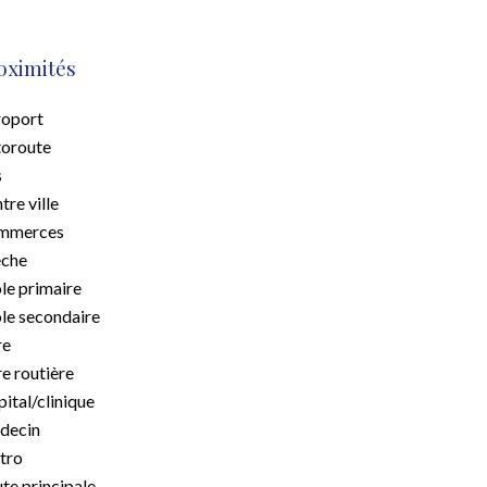
oximités
oport
oroute
s
tre ville
mmerces
èche
le primaire
le secondaire
re
e routière
ital/clinique
decin
tro
te principale