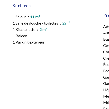
Surfaces
Pr
1 Séjour
11 m²
1 Salle de douche / toilettes
2 m²
Aér
1 Kitchenette
2 m²
Aut
1 Balcon
Bu
1 Parking extérieur
Cen
Co
Cr
Éco
Éco
Ga
Gar
Hôp
Mé
Mé
Rou