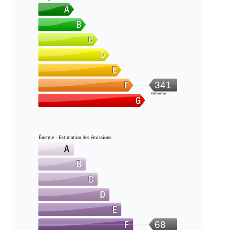
341
kWh/m².an
Énergie - Estimation des émissions
68