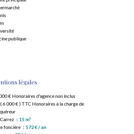
permarché
nis
am
versité
cine publique
ntions légales
000 € Honoraires d'agence non inclus
( 6 000 € ) TTC Honoraires à la charge de
cquéreur
 Carrez
15 m²
e foncière
572 € / an