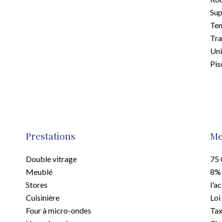
Su
Ten
Tr
Uni
Pis
Prestations
Me
Double vitrage
75 
Meublé
8% 
Stores
l'a
Cuisinière
Loi
Four à micro-ondes
Tax