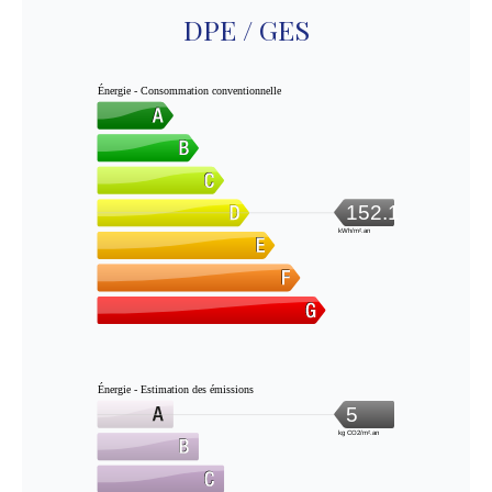
DPE / GES
Énergie - Consommation conventionnelle
152.1
kWh/m².an
Énergie - Estimation des émissions
5
kg CO2/m².an