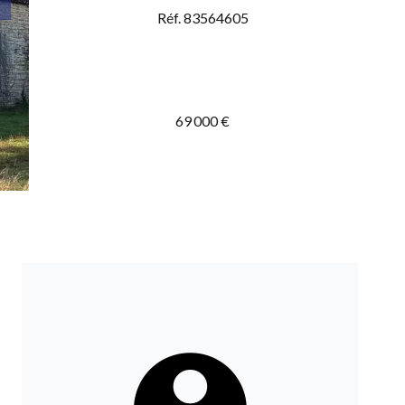
Réf. 83564605
69 000 €