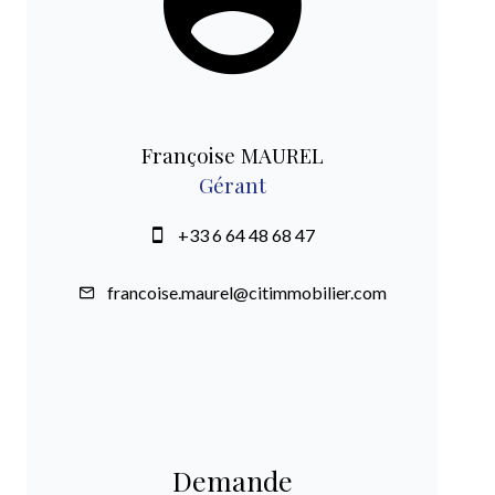
Françoise MAUREL
Gérant
+33 6 64 48 68 47
francoise.maurel@citimmobilier.com
Demande