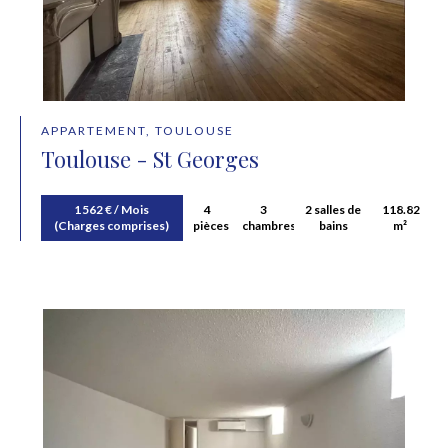
APPARTEMENT, TOULOUSE
Toulouse - St Georges
1 562 € / Mois
4
3
2 salles de
118.82
(Charges comprises)
pièces
chambres
bains
m²