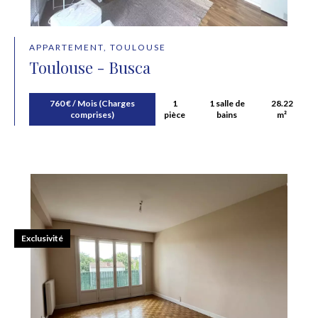
APPARTEMENT, TOULOUSE
Toulouse - Busca
760 € / Mois (Charges
1
1 salle de
28.22
comprises)
pièce
bains
m²
Exclusivité