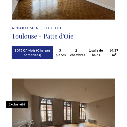
APPARTEMENT, TOULOUSE
Toulouse - Patte d'Oie
1 075 € / Mois (Charges
3
2
1 salle de
64.37
comprises)
pièces
chambres
bains
m²
Exclusivité