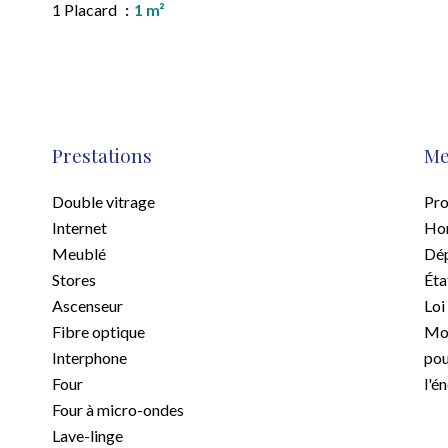
1 Placard
1 m²
Prestations
Me
Double vitrage
Pro
Internet
Hon
Meublé
Dép
Stores
Éta
Ascenseur
Loi
Fibre optique
Mon
Interphone
pou
Four
l'é
Four à micro-ondes
Lave-linge