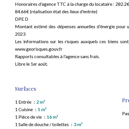
Honoraires d'agence TTC à la charge du locataire : 282.2€ (
84.66€ (réalisation état des lieux d'entrée)
DPE D
Montant estimé des dépenses annuelles d'énergie pour u
2023
Les informations sur les risques auxquels ces biens sont
www.georisques.gouv.fr
Rapports consultables à l'agence sans frais.
Libre le 1er août.
Surfaces
Pr
1 Entrée
2 m²
1 Cuisine
5 m²
Pas
1 Pièce de vie
16 m²
1 Salle de douche / toilettes
3 m²