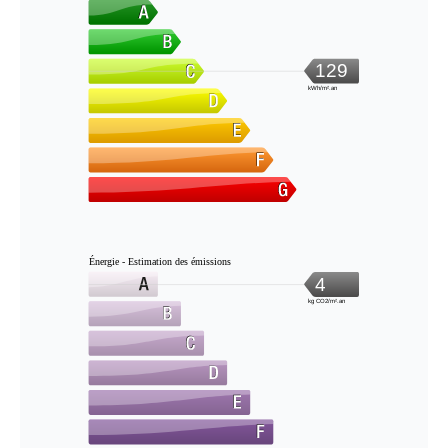
129
kWh/m².an
Énergie - Estimation des émissions
4
kg CO2/m².an