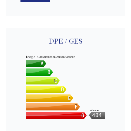
DPE / GES
Énergie - Consommation conventionnelle
kWh/m².an
484